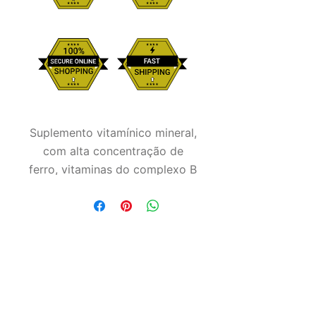
Suplemento vitamínico mineral,
com alta concentração de
ferro, vitaminas do complexo B
e ácido fólico, que auxilia no
processo de crescimento e no
desenvolvimento de células
sanguíneas.
Suplemento
líquido, para eqüinos, muares,
asininos, ovinos, caprinos,
avestruzes, suínos, caninos,