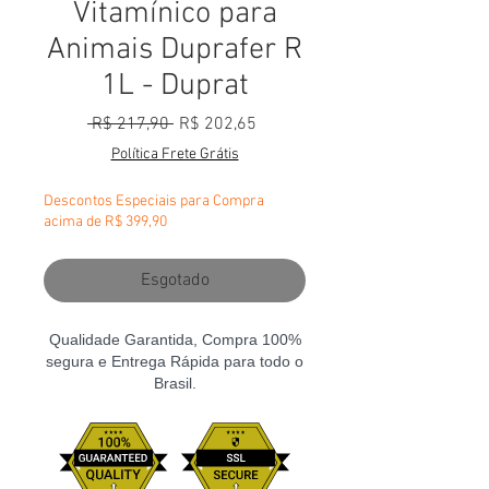
Vitamínico para
Animais Duprafer R
1L - Duprat
Preço normal
Preço promocional
 R$ 217,90 
R$ 202,65
Política Frete Grátis
Descontos Especiais para Compra
acima de R$ 399,90
Esgotado
Qualidade Garantida, Compra 100%
segura e Entrega Rápida para todo o
Brasil.