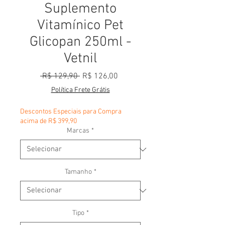
Suplemento
Vitamínico Pet
Glicopan 250ml -
Vetnil
Preço normal
Preço promocional
 R$ 129,90 
R$ 126,00
Política Frete Grátis
Descontos Especiais para Compra
acima de R$ 399,90
Marcas
*
Tamanho
*
Tipo
*