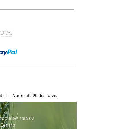
teis | Norte: até 20 dias úteis
ado 839/ sala 62
: Centro