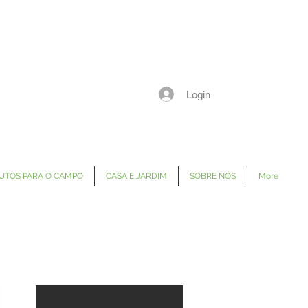
Login
UTOS PARA O CAMPO
CASA E JARDIM
SOBRE NÓS
More