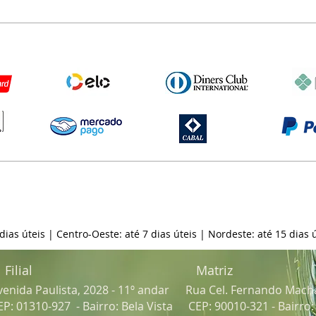
 dias úteis | Centro-Oeste: até 7 dias úteis | Nordeste: até 15 dias ú
Filial
Matriz
venida Paulista, 2028 - 11º andar
Rua Cel. Fernando Mach
EP: 01310-927 - Bairro: Bela Vista
CEP: 90010-321 - Bairro