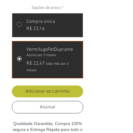
Opções de preço
*
Compra única
R$ 23,16
VermifugoPetDuprante
Assine por 3 meses
R$ 22,47
todo mês por 3
meses
Adicionar ao carrinho
Assinar
Qualidade Garantida, Compra 100%
segura e Entrega Rápida para todo o