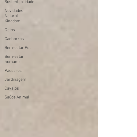
Sustentabilidade
Novidades
Natural
Kingdom
Gatos
Cachorros
Bem-estar Pet
Bem-estar
humano
Pássaros
Jardinagem
Cavalos
Saúde Animal