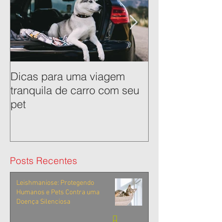
Posts Em Destaque
Dicas para uma viagem
Como manter o
tranquila de carro com seu
cavalos brilho
pet
Posts Recentes
Leishmaniose: Protegendo