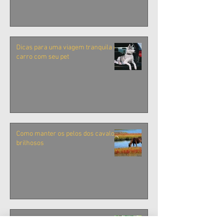
Humanos e Pets Contra uma
Doença Silenciosa
Dicas para uma viagem tranquila de
carro com seu pet
Como manter os pelos dos cavalos
brilhosos