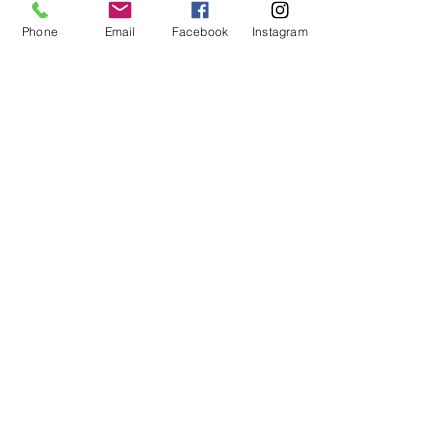
Phone
Email
Facebook
Instagram
Como adubar corretamente as
plantas de seu jardim
O que comprar para começar
jardinagem em casa
Como ser um consumidor mais
consciente